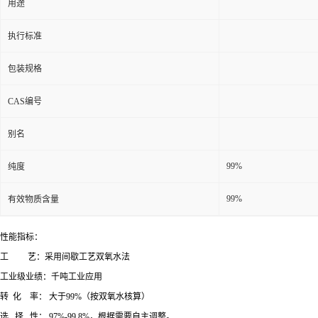
用途
执行标准
包装规格
CAS编号
别名
99%
纯度
99%
有效物质含量
性能指标：
工 艺：采用间歇工艺双氧水法
工业级业绩：千吨工业应用
转 化 率： 大于99%（按双氧水核算）
选 择 性： 97%-
99.8%，根据需要自主调整。