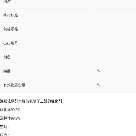
用途
执行标准
包装规格
CAS编号
别名
%
纯度
%
有效物质含量
连续法顺酐水相加氢制丁二酸的催化剂
转化率99.8%
选择性99.9%
空速：
压力：