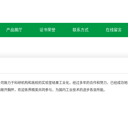
产品展厅
证书荣誉
联系方式
在线留言
公司致力于
科研机构
和
高校
的实验室结果工业化，经过多年的合作和努力，已经成功地
司敞开胸怀，欢迎各界精英共同参与，为国内工业技术的进步各显所能。