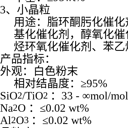
3
、小晶粒
用途：脂环酮肟化催化
基化催化剂，醇氧化催
烃环氧化催化剂、苯乙
产品指标：
外观：白色粉末
相对结晶度：≥
95%
SiO
/TiO
：
33 -
∞
mol/mo
2
2
Na
O
：≤
0.02 wt%
2
Al
O
：≤
0.02 wt%
2
3