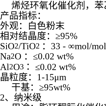
烯烃环氧化催化剂，苯
产品指标：
外观：白色粉末
相对结晶度：≥
95%
SiO
/TiO
：
33 -
∞
mol/mo
2
2
Na
O
：≤
0.02 wt%
2
：
Al
O
≤
0.02 wt%
2
3
晶粒度：
1-15
μ
m
干基：≥
95wt%
2
、纳米级