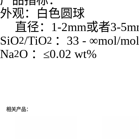
外观：白色圆球
直径：1-2mm或者3-5m
SiO
/TiO
：
33 -
∞
mol/mo
2
2
Na
O
：≤
0.02 wt%
2
相关产品：