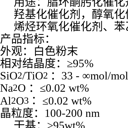
用途：脂环酮肟化催化
羟基化催化剂，醇氧化
烯烃环氧化催化剂、苯
产品指标：
外观：白色粉末
相对结晶度：≥
95%
SiO
/TiO
：
33 -
∞
mol/mo
2
2
Na
O
：≤
0.02 wt%
2
：
Al
O
≤
0.02 wt%
2
3
晶粒度：
100-200 nm
干基：≥
95wt%