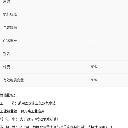
用途
执行标准
包装规格
CAS编号
别名
99%
纯度
99%
有效物质含量
性能指标：
工 艺：采用固定床工艺双氧水法
工业级业绩：10万吨工业应用
转 化 率： 大于99%（按双氧水核算）
选 择 性：3：2可，根据实际需求调节对位和临位比例；选择性 可到2：1