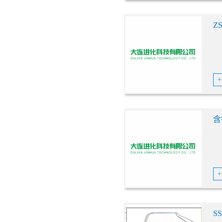
Z
含
S